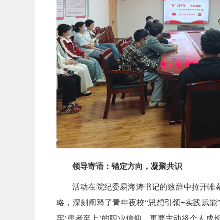
领导
寄语：锚定方向，凝聚共识
活动在院纪委易海涛书记的致辞中拉开帷幕。
略，深刻阐释了青年夜校“思想引领
+
实践赋能
牢‘患者至上’的职业信仰，更要主动将个人成