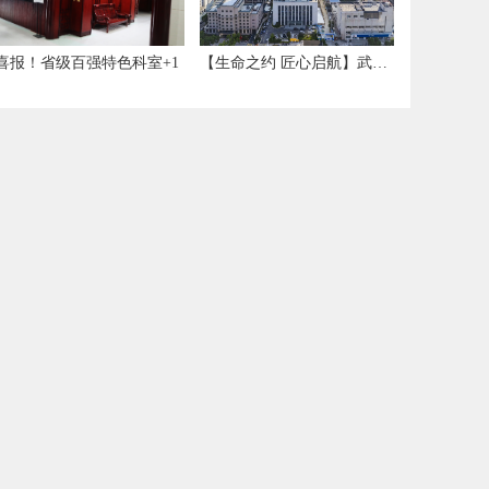
喜报！省级百强特色科室+1
【生命之约 匠心启航】武汉市第五医院正式开业，各科室已完成首台手术！