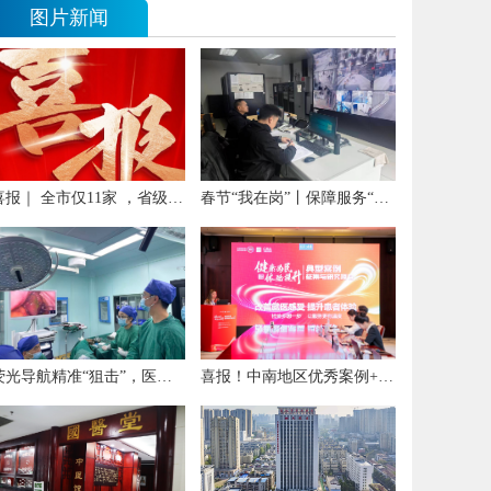
图片新闻
喜报｜ 全市仅11家 ，省级荣誉又+1
春节“我在岗”丨保障服务“不打烊”
荧光导航精准“狙击”，医院普外科成功实施高难度直肠癌根治术
喜报！中南地区优秀案例+1！