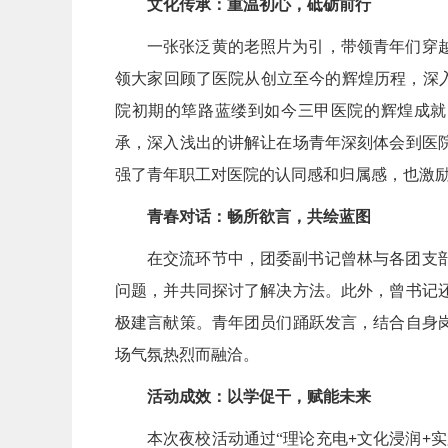
文化传承：重温初心，砥砺前行
一张张泛黄的老照片为引，带领青年们穿
领大家回顾了医院从创立至今的辉煌历程，深入
院初期的筚路蓝缕到如今三甲医院的辉煌成就，
承，深入浅出的讲解让在场青年深刻体会到医
强了青年职工对医院的认同感和归属感，也激
青春对话：畅所欲言，共绘蓝图
在交流环节中，团委副书记曾林与各团支
问题，并共同探讨了解决方法。此外，曾书记
极建言献策。青年团员们踊跃发言，结合自身
场气氛热烈而融洽。
活动成效：以学促干，赋能未来
本次夜校活动通过“理论充电
+
文化浸润
+
实