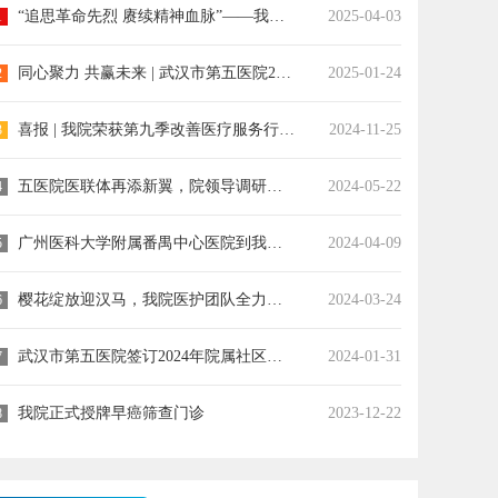
“追思革命先烈 赓续精神血脉”——我院党团员代表赴向警予烈士陵园开展清明祭扫活动
2025-04-03
1
同心聚力 共赢未来 | 武汉市第五医院2024年度工作总结暨2025年目标责任书签订大会胜利召开
2025-01-24
2
喜报 | 我院荣获第九季改善医疗服务行动全国医院擂台赛卓越案例奖
2024-11-25
3
五医院医联体再添新翼，院领导调研医联体新成员单位
2024-05-22
4
广州医科大学附属番禺中心医院到我院交流紧密型医联体建设工作
2024-04-09
5
樱花绽放迎汉马，我院医护团队全力筑牢健康防线
2024-03-24
6
武汉市第五医院签订2024年院属社区卫生服务中心目标管理责任书
2024-01-31
7
我院正式授牌早癌筛查门诊
2023-12-22
8