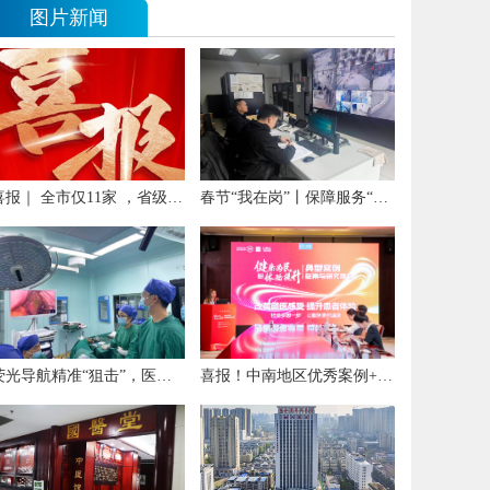
图片新闻
喜报｜ 全市仅11家 ，省级荣誉又+1
春节“我在岗”丨保障服务“不打烊”
荧光导航精准“狙击”，医院普外科成功实施高难度直肠癌根治术
喜报！中南地区优秀案例+1！