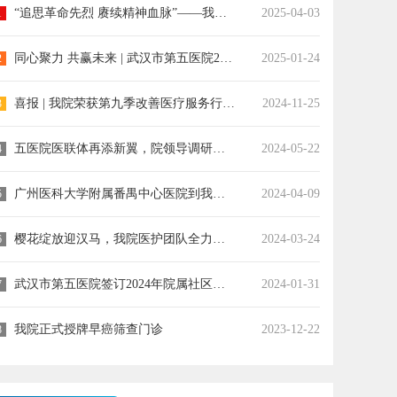
“追思革命先烈 赓续精神血脉”——我院党团员代表赴向警予烈士陵园开展清明祭扫活动
2025-04-03
1
同心聚力 共赢未来 | 武汉市第五医院2024年度工作总结暨2025年目标责任书签订大会胜利召开
2025-01-24
2
喜报 | 我院荣获第九季改善医疗服务行动全国医院擂台赛卓越案例奖
2024-11-25
3
五医院医联体再添新翼，院领导调研医联体新成员单位
2024-05-22
4
广州医科大学附属番禺中心医院到我院交流紧密型医联体建设工作
2024-04-09
5
樱花绽放迎汉马，我院医护团队全力筑牢健康防线
2024-03-24
6
武汉市第五医院签订2024年院属社区卫生服务中心目标管理责任书
2024-01-31
7
我院正式授牌早癌筛查门诊
2023-12-22
8