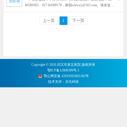
2026-06
84589185、027-84589176，邮箱whwyy@163.com。请发送项
目简介或方案摘要、组长单位、计划入组例数至机构办公室
邮箱。若有意向PI请将相关情况一并发送。 二、立项意向反
上一页
1
下一页
馈：机构办公室确认立项意愿及PI人选。 三、立项资料提
交：申办方/CRO填写《临床试验申请表》，并将立项所需纸
质资料提交至机构办公室。 1.药物临床试验申请书.docx 2.药
物临床试验立项审查表.docx 3.研究者简历模板.docx
Copyright © 2020 武汉市第五医院 版权所有
鄂ICP备12000399号-1
鄂公网安备 42010502001182号
技术支持：
京伦科技