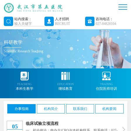
站内搜索：
人才招聘
咨询电话：
RECRUIT
027-84826104
科研教学
Scientific Research Teaching
TEACHING
EDUCATION
TRAINNG
本科生教学
继续教育
住院医师培训
办事指南
机构简介
联系我们
机构要闻
临床试验立项流程
05
一、初步接洽：申办方/CRO与本机构联系。联系电话：027-